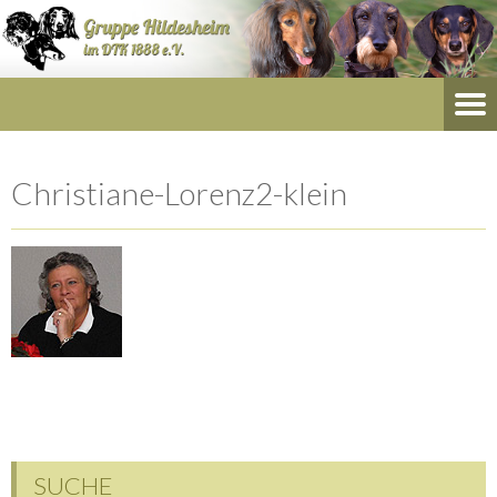
Christiane-Lorenz2-klein
SUCHE