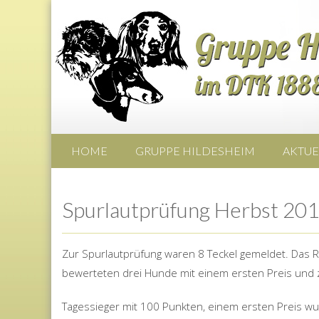
HOME
GRUPPE HILDESHEIM
AKTUE
Spurlautprüfung Herbst 20
Zur Spurlautprüfung waren 8 Teckel gemeldet. Das Ri
bewerteten drei Hunde mit einem ersten Preis und z
Tagessieger mit 100 Punkten, einem ersten Preis wu