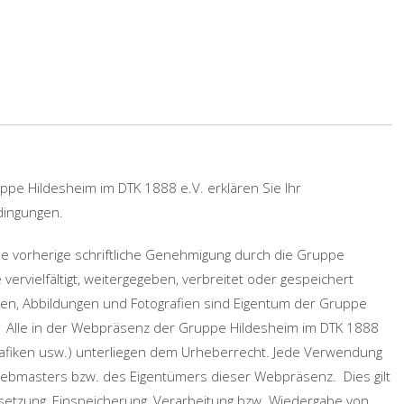
uppe Hildesheim im DTK 1888 e.V. erklären Sie Ihr
dingungen.
e vorherige schriftliche Genehmigung durch die Gruppe
vervielfältigt, weitergegeben, verbreitet oder gespeichert
en, Abbildungen und Fotografien sind Eigentum der Gruppe
.
Alle in der Webpräsenz der Gruppe Hildesheim im DTK 1888
, Grafiken usw.) unterliegen dem Urheberrecht. Jede Verwendung
ebmasters bzw. des Eigentümers dieser Webpräsenz. Dies gilt
ersetzung, Einspeicherung, Verarbeitung bzw. Wiedergabe von