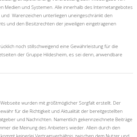
n Medien und Systemen. Alle innerhalb des Internetangebotes
en und Warenzeichen unterliegen uneingeschränkt den
hts und den Besitzrechten der jeweiligen eingetragenen
klich noch stillschweigend eine Gewährleistung für die
ernetseiten der Gruppe Hildesheim, es sei denn, anwendbare
 Webseite wurden mit größtmöglicher Sorgfalt erstellt. Der
hr für die Richtigkeit und Aktualität der bereitgestellten
 Ratgeber und Nachrichten. Namentlich gekennzeichnete Beiträge
immer die Meinung des Anbieters wieder. Allein durch den
e kommt keinerlei Vertragsverhältnis zwischen dem Nutzer und