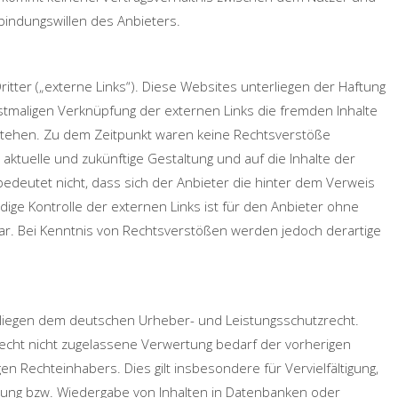
bindungswillen des Anbieters.
tter („externe Links“). Diese Websites unterliegen der Haftung
erstmaligen Verknüpfung der externen Links die fremden Inhalte
stehen. Zu dem Zeitpunkt waren keine Rechtsverstöße
ie aktuelle und zukünftige Gestaltung und auf die Inhalte der
edeutet nicht, dass sich der Anbieter die hinter dem Verweis
ndige Kontrolle der externen Links ist für den Anbieter ohne
ar. Bei Kenntnis von Rechtsverstößen werden jedoch derartige
terliegen dem deutschen Urheber- und Leistungsschutzrecht.
cht nicht zugelassene Verwertung bedarf der vorherigen
en Rechteinhabers. Dies gilt insbesondere für Vervielfältigung,
itung bzw. Wiedergabe von Inhalten in Datenbanken oder