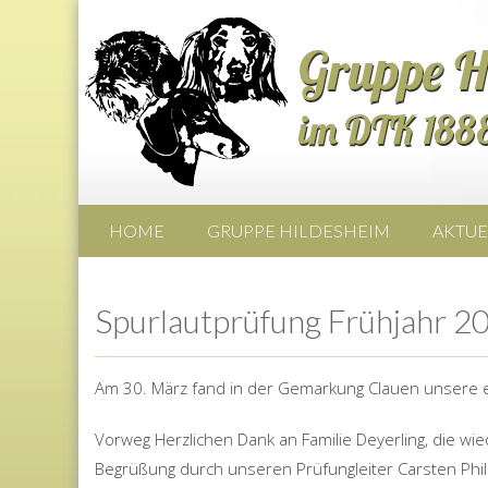
HOME
GRUPPE HILDESHEIM
AKTUE
Spurlautprüfung Frühjahr 2
Am 30. März fand in der Gemarkung Clauen unsere e
Vorweg Herzlichen Dank an Familie Deyerling, die wied
Begrüßung durch unseren Prüfungleiter Carsten Phil