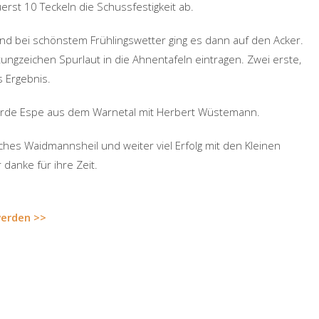
uerst 10 Teckeln die Schussfestigkeit ab.
d bei schönstem Frühlingswetter ging es dann auf den Acker.
ngzeichen Spurlaut in die Ahnentafeln eintragen. Zwei erste,
s Ergebnis.
wurde Espe aus dem Warnetal mit Herbert Wüstemann.
ches Waidmannsheil und weiter viel Erfolg mit den Kleinen
danke für ihre Zeit.
werden >>