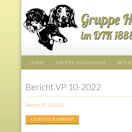
HOME
GRUPPE HILDESHEIM
AKTUE
Bericht VP 10-2022
Bericht VP 10-2022
« ZURÜCK ZUR ÜBERSICHT